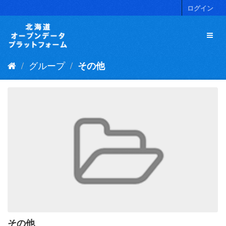
ス
ログイン
キ
ッ
プ
し
て
グループ
その他
内
容
へ
その他