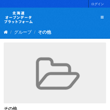
ス
ログイン
キ
ッ
プ
し
て
グループ
その他
内
容
へ
その他