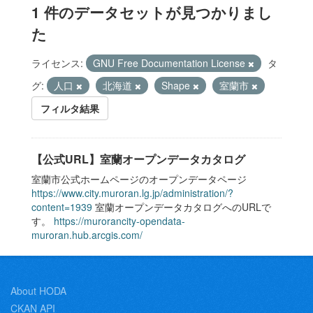
1 件のデータセットが見つかりまし
た
ライセンス:
GNU Free Documentation License
タ
グ:
人口
北海道
Shape
室蘭市
フィルタ結果
【公式URL】室蘭オープンデータカタログ
室蘭市公式ホームページのオープンデータページ
https://www.city.muroran.lg.jp/administration/?
content=1939
室蘭オープンデータカタログへのURLで
す。
https://murorancity-opendata-
muroran.hub.arcgis.com/
About HODA
CKAN API