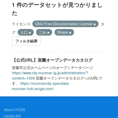
1 件のデータセットが見つかりまし
た
ライセンス:
GNU Free Documentation License
タ
グ:
人口
ごみ
Shape
フィルタ結果
【公式URL】室蘭オープンデータカタログ
室蘭市公式ホームページのオープンデータページ
https://www.city.muroran.lg.jp/administration/?
content=1939
室蘭オープンデータカタログへのURLで
す。
https://murorancity-opendata-
muroran.hub.arcgis.com/
About HODA
CKAN API