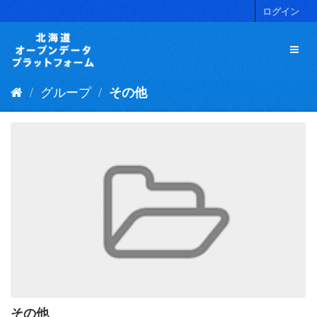
ス
ログイン
キ
ッ
プ
し
て
グループ
その他
内
容
へ
その他