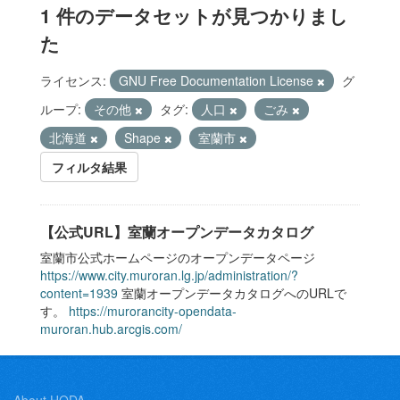
1 件のデータセットが見つかりまし
た
ライセンス:
GNU Free Documentation License
グ
ループ:
その他
タグ:
人口
ごみ
北海道
Shape
室蘭市
フィルタ結果
【公式URL】室蘭オープンデータカタログ
室蘭市公式ホームページのオープンデータページ
https://www.city.muroran.lg.jp/administration/?
content=1939
室蘭オープンデータカタログへのURLで
す。
https://murorancity-opendata-
muroran.hub.arcgis.com/