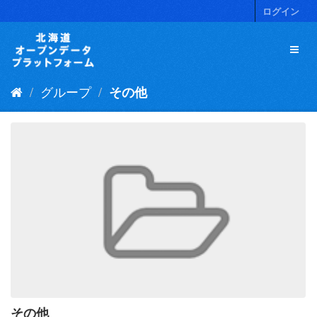
ス
ログイン
キ
ッ
プ
し
て
グループ
その他
内
容
へ
その他