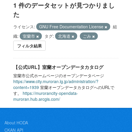
1 件のデータセットが見つかりまし
た
ライセンス:
GNU Free Documentation License
組
織:
室蘭市
タグ:
北海道
ごみ
フィルタ結果
【公式URL】室蘭オープンデータカタログ
室蘭市公式ホームページのオープンデータページ
https://www.city.muroran.lg.jp/administration/?
content=1939
室蘭オープンデータカタログへのURLで
す。
https://murorancity-opendata-
muroran.hub.arcgis.com/
About HODA
CKAN API