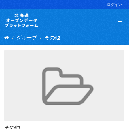
ス
ログイン
キ
ッ
プ
し
て
グループ
その他
内
容
へ
その他