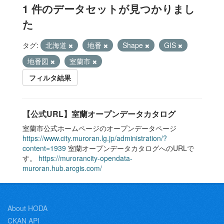
1 件のデータセットが見つかりまし
た
タグ:
北海道
地番
Shape
GIS
地番図
室蘭市
フィルタ結果
【公式URL】室蘭オープンデータカタログ
室蘭市公式ホームページのオープンデータページ
https://www.city.muroran.lg.jp/administration/?
content=1939
室蘭オープンデータカタログへのURLで
す。
https://murorancity-opendata-
muroran.hub.arcgis.com/
About HODA
CKAN API