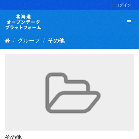
ス
ログイン
キ
ッ
プ
し
て
グループ
その他
内
容
へ
その他