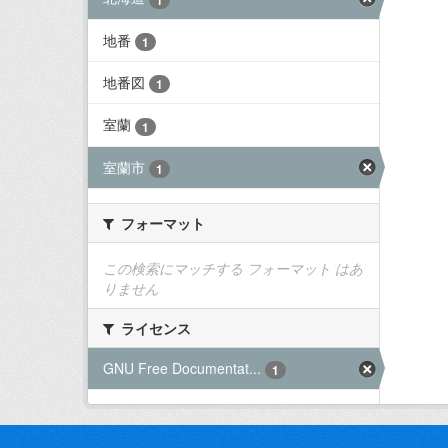
地番
1
地番図
1
室蘭
1
室蘭市
1
フォーマット
この検索にマッチする フォーマット はあ
りません
ライセンス
GNU Free Documentat...
1