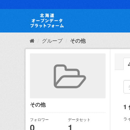
ス
キ
ッ
プ
し
て
内
グループ
その他
容
へ
その他
1
ラ
フォロワー
データセット
0
1