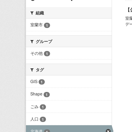
【
組織
室
デ
室蘭市
1
グループ
その他
1
タグ
GIS
1
Shape
1
ごみ
1
人口
1
北海道
1