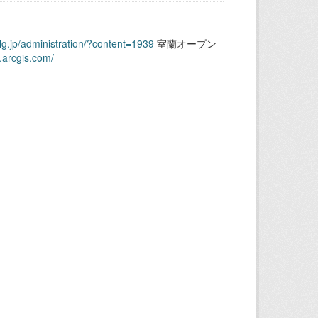
.lg.jp/administration/?content=1939
室蘭オープン
.arcgis.com/