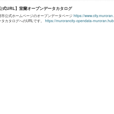
公式URL】室蘭オープンデータカタログ
蘭市公式ホームページのオープンデータページ
https://www.city.muroran
ータカタログへのURLです。
https://murorancity-opendata-muroran.hub