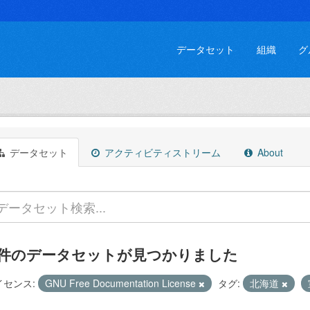
データセット
組織
グ
データセット
アクティビティストリーム
About
 件のデータセットが見つかりました
イセンス:
GNU Free Documentation License
タグ:
北海道