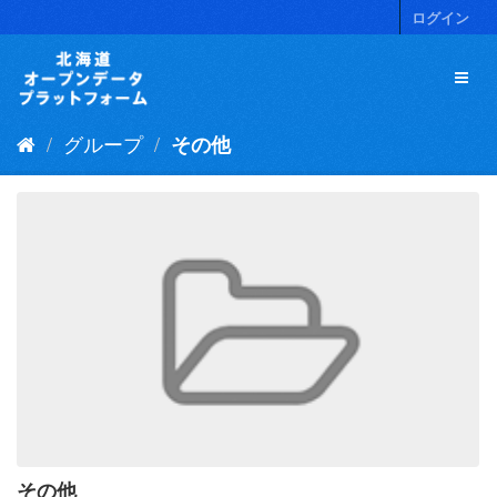
ス
ログイン
キ
ッ
プ
し
て
グループ
その他
内
容
へ
その他