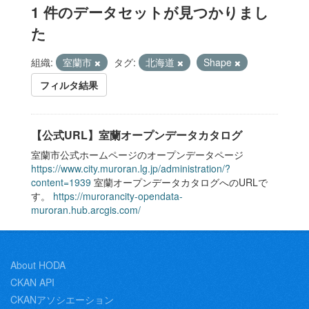
1 件のデータセットが見つかりまし
た
組織:
室蘭市
タグ:
北海道
Shape
フィルタ結果
【公式URL】室蘭オープンデータカタログ
室蘭市公式ホームページのオープンデータページ
https://www.city.muroran.lg.jp/administration/?
content=1939
室蘭オープンデータカタログへのURLで
す。
https://murorancity-opendata-
muroran.hub.arcgis.com/
About HODA
CKAN API
CKANアソシエーション