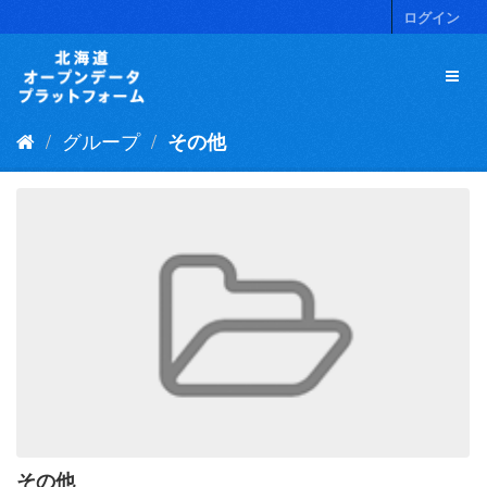
ス
ログイン
キ
ッ
プ
し
て
グループ
その他
内
容
へ
その他