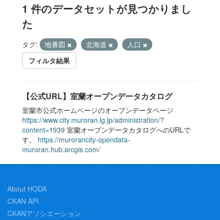
1 件のデータセットが見つかりまし
た
タグ:
地番図
北海道
人口
フィルタ結果
【公式URL】室蘭オープンデータカタログ
室蘭市公式ホームページのオープンデータページ
https://www.city.muroran.lg.jp/administration/?
content=1939
室蘭オープンデータカタログへのURLで
す。
https://murorancity-opendata-
muroran.hub.arcgis.com/
About HODA
CKAN API
CKANアソシエーション