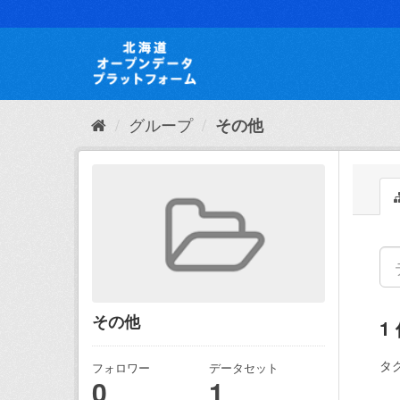
ス
キ
ッ
プ
し
て
内
グループ
その他
容
へ
その他
1
タグ
フォロワー
データセット
0
1