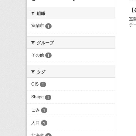
【
組織
室
デ
室蘭市
1
グループ
その他
1
タグ
GIS
1
Shape
1
ごみ
1
人口
1
北海道
1