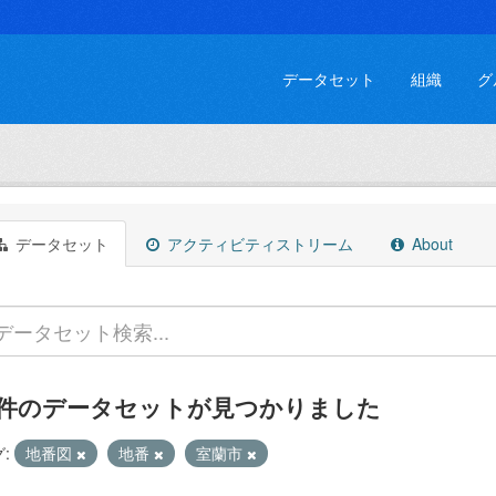
データセット
組織
グ
データセット
アクティビティストリーム
About
 件のデータセットが見つかりました
:
地番図
地番
室蘭市