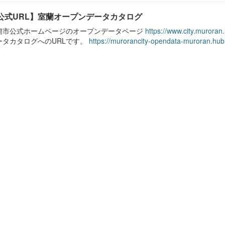
公式URL】室蘭オープンデータカタログ
蘭市公式ホームページのオープンデータページ
https://www.city.muroran
ータカタログへのURLです。
https://murorancity-opendata-muroran.hub