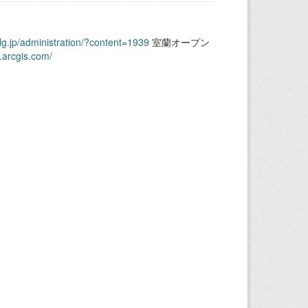
.lg.jp/administration/?content=1939
室蘭オープン
.arcgis.com/