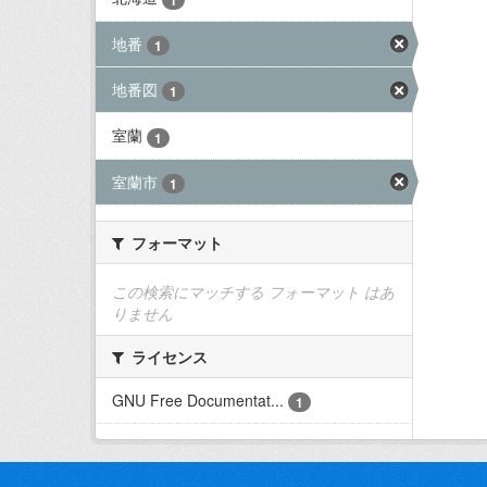
地番
1
地番図
1
室蘭
1
室蘭市
1
フォーマット
この検索にマッチする フォーマット はあ
りません
ライセンス
GNU Free Documentat...
1