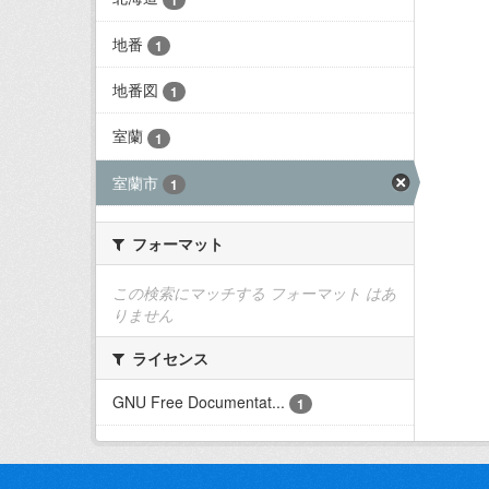
地番
1
地番図
1
室蘭
1
室蘭市
1
フォーマット
この検索にマッチする フォーマット はあ
りません
ライセンス
GNU Free Documentat...
1