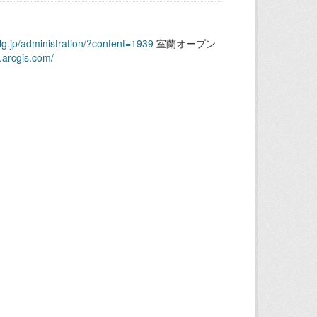
.lg.jp/administration/?content=1939
室蘭オープン
.arcgis.com/