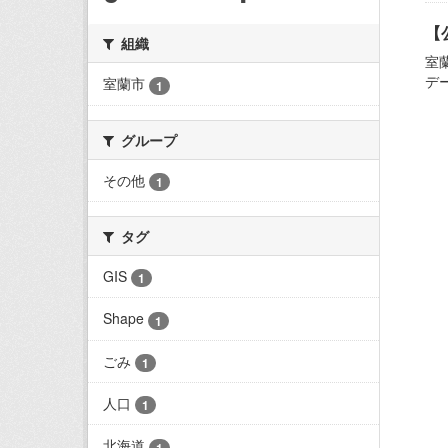
【
組織
室
デ
室蘭市
1
グループ
その他
1
タグ
GIS
1
Shape
1
ごみ
1
人口
1
北海道
1