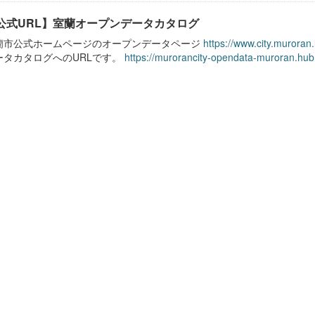
公式URL】室蘭オープンデータカタログ
蘭市公式ホームページのオープンデータページ
https://www.city.muroran
ータカタログへのURLです。
https://murorancity-opendata-muroran.hub