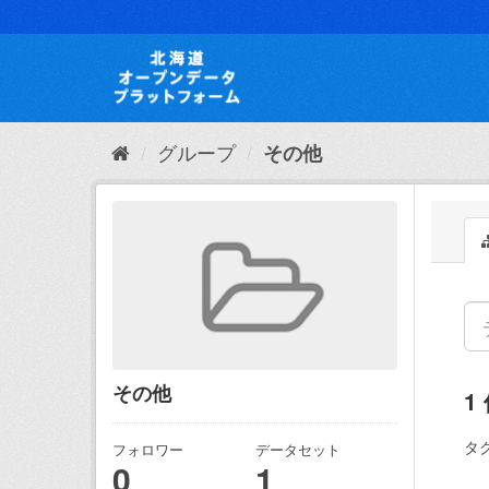
ス
キ
ッ
プ
し
て
内
グループ
その他
容
へ
その他
1
タグ
フォロワー
データセット
0
1