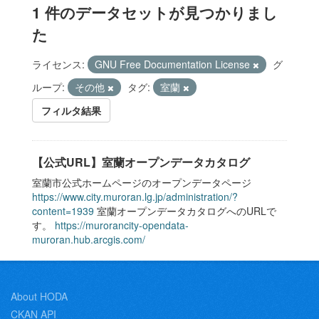
1 件のデータセットが見つかりまし
た
ライセンス:
GNU Free Documentation License
グ
ループ:
その他
タグ:
室蘭
フィルタ結果
【公式URL】室蘭オープンデータカタログ
室蘭市公式ホームページのオープンデータページ
https://www.city.muroran.lg.jp/administration/?
content=1939
室蘭オープンデータカタログへのURLで
す。
https://murorancity-opendata-
muroran.hub.arcgis.com/
About HODA
CKAN API