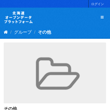
ス
ログイン
キ
ッ
プ
し
て
グループ
その他
内
容
へ
その他