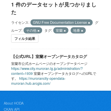
1 件のデータセットが見つかりまし
た
ライセンス:
GNU Free Documentation License
グ
ループ:
その他
タグ:
室蘭
地番
フィルタ結果
【公式URL】室蘭オープンデータカタログ
室蘭市公式ホームページのオープンデータページ
https://www.city.muroran.lg.jp/administration/?
content=1939
室蘭オープンデータカタログへのURLで
す。
https://murorancity-opendata-
muroran.hub.arcgis.com/
About HODA
CKAN API