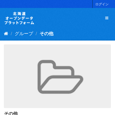
ス
ログイン
キ
ッ
プ
し
て
グループ
その他
内
容
へ
その他