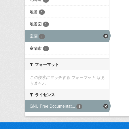
地番
1
地番図
1
室蘭
1
室蘭市
1
フォーマット
この検索にマッチする フォーマット はあ
りません
ライセンス
GNU Free Documentat...
1