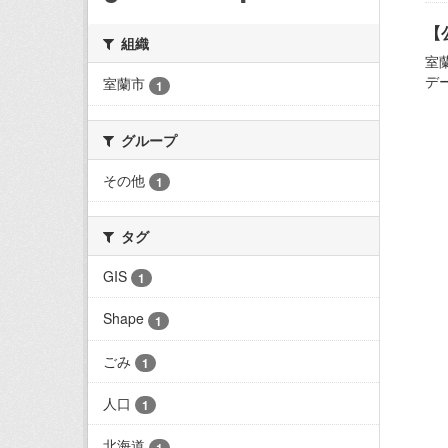
【
組織
室
デ
室蘭市
1
グループ
その他
1
タグ
GIS
1
Shape
1
ごみ
1
人口
1
北海道
1