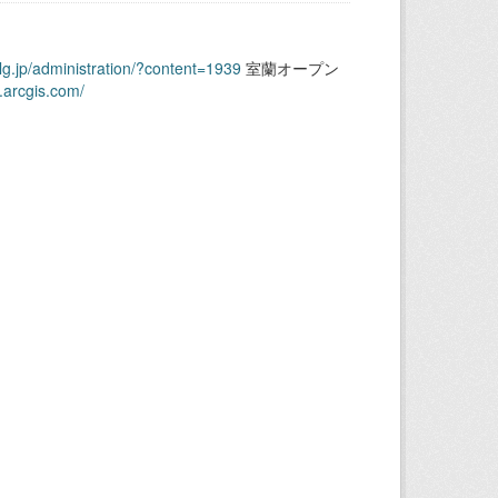
.lg.jp/administration/?content=1939
室蘭オープン
.arcgis.com/