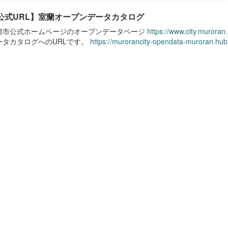
公式URL】室蘭オープンデータカタログ
蘭市公式ホームページのオープンデータページ
https://www.city.muroran
ータカタログへのURLです。
https://murorancity-opendata-muroran.hub