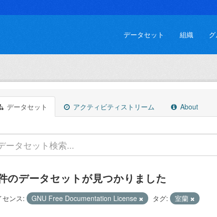
データセット
組織
グ
データセット
アクティビティストリーム
About
 件のデータセットが見つかりました
イセンス:
GNU Free Documentation License
タグ:
室蘭