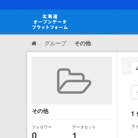
ス
キ
ッ
プ
し
て
内
グループ
その他
容
へ
その他
1
ラ
フォロワー
データセット
0
1