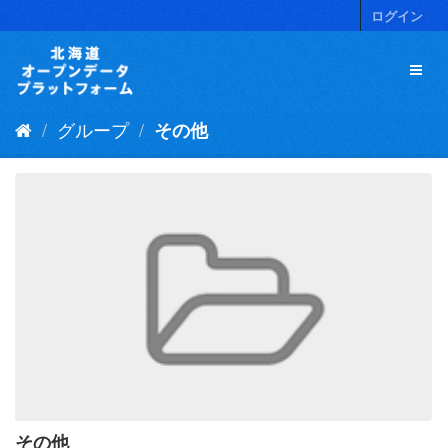
ス
ログイン
キ
ッ
プ
し
て
グループ
その他
内
容
へ
その他