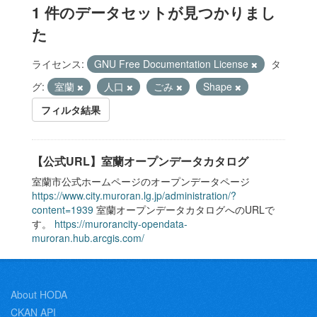
1 件のデータセットが見つかりまし
た
ライセンス:
GNU Free Documentation License
タ
グ:
室蘭
人口
ごみ
Shape
フィルタ結果
【公式URL】室蘭オープンデータカタログ
室蘭市公式ホームページのオープンデータページ
https://www.city.muroran.lg.jp/administration/?
content=1939
室蘭オープンデータカタログへのURLで
す。
https://murorancity-opendata-
muroran.hub.arcgis.com/
About HODA
CKAN API