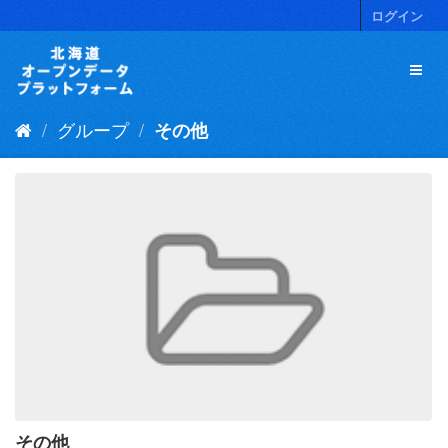
ス
ログイン
キ
ッ
プ
し
て
グループ
その他
内
容
へ
その他