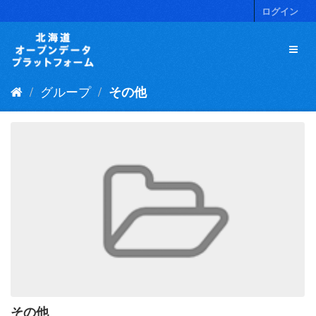
ス
ログイン
キ
ッ
プ
し
て
グループ
その他
内
容
へ
その他