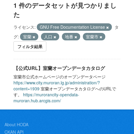
1 件のデータセットが見つかりまし
た
ライセンス:
GNU Free Documentation License
タ
グ:
室蘭
人口
地番
室蘭市
フィルタ結果
【公式URL】室蘭オープンデータカタログ
室蘭市公式ホームページのオープンデータページ
https://www.city.muroran.lg.jp/administration/?
content=1939
室蘭オープンデータカタログへのURLで
す。
https://murorancity-opendata-
muroran.hub.arcgis.com/
About HODA
CKAN API