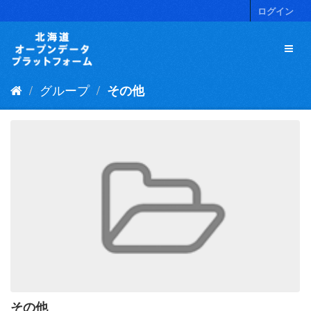
ス
ログイン
キ
ッ
プ
し
て
グループ
その他
内
容
へ
その他