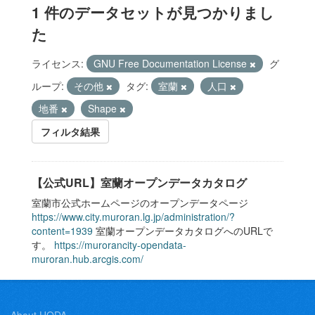
1 件のデータセットが見つかりまし
た
ライセンス:
GNU Free Documentation License
グ
ループ:
その他
タグ:
室蘭
人口
地番
Shape
フィルタ結果
【公式URL】室蘭オープンデータカタログ
室蘭市公式ホームページのオープンデータページ
https://www.city.muroran.lg.jp/administration/?
content=1939
室蘭オープンデータカタログへのURLで
す。
https://murorancity-opendata-
muroran.hub.arcgis.com/