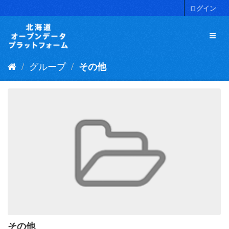
ス
ログイン
キ
ッ
プ
し
て
グループ
その他
内
容
へ
その他