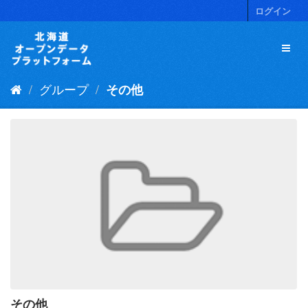
ス
ログイン
キ
ッ
プ
し
て
グループ
その他
内
容
へ
その他