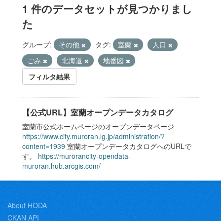
1 件のデータセットが見つかりまし
た
グループ:
その他
タグ:
室蘭
人口
ごみ
北海道
地番図
フィルタ結果
【公式URL】室蘭オープンデータカタログ
室蘭市公式ホームページのオープンデータページ
https://www.city.muroran.lg.jp/administration/?
content=1939
室蘭オープンデータカタログへのURLで
す。
https://murorancity-opendata-
muroran.hub.arcgis.com/
About HODA
CKAN API