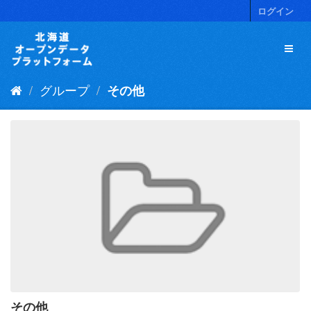
ス
ログイン
キ
ッ
プ
し
て
グループ
その他
内
容
へ
その他