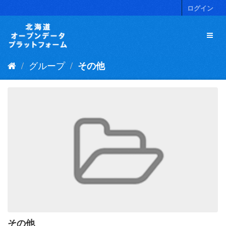
ス
ログイン
キ
ッ
プ
し
て
グループ
その他
内
容
へ
その他