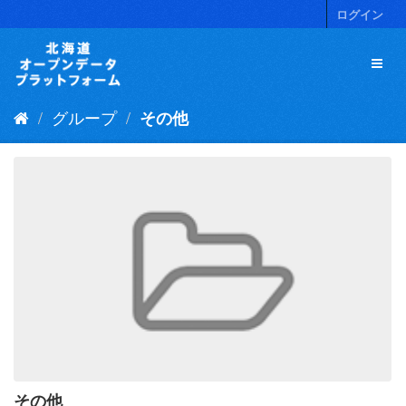
ス
ログイン
キ
ッ
プ
し
て
グループ
その他
内
容
へ
その他