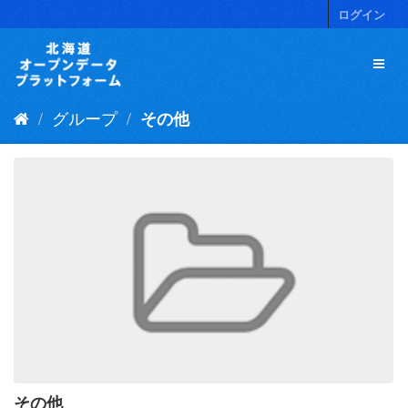
ス
ログイン
キ
ッ
プ
し
て
グループ
その他
内
容
へ
その他