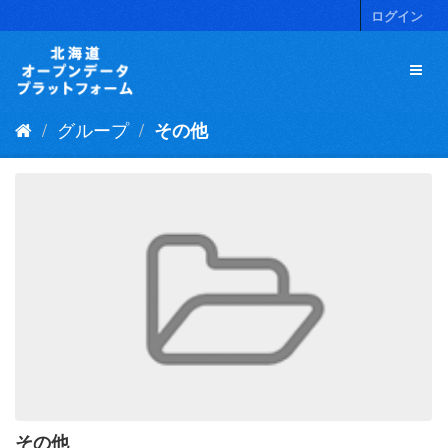
ス
ログイン
キ
ッ
プ
し
て
グループ
その他
内
容
へ
その他