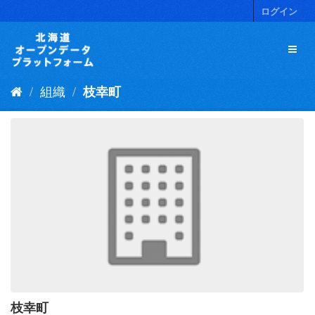
ス
ログイン
キ
ッ
プ
し
て
組織
枝幸町
内
容
へ
枝幸町