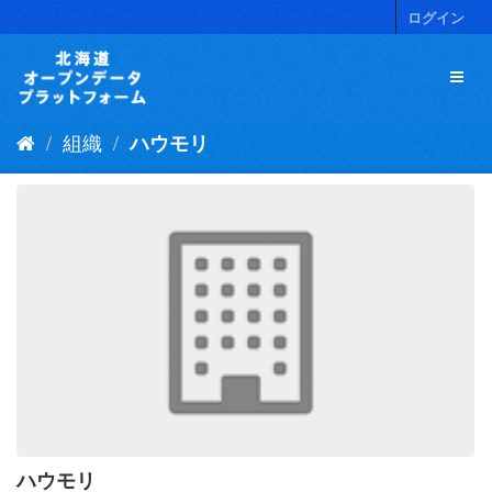
ス
ログイン
キ
ッ
プ
し
て
組織
ハウモリ
内
容
へ
ハウモリ