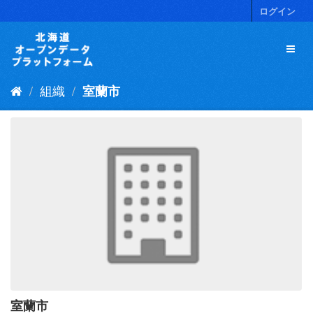
ス
ログイン
キ
ッ
プ
し
て
組織
室蘭市
内
容
へ
室蘭市