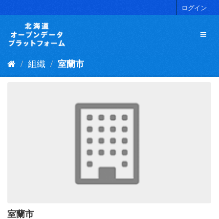
ス
ログイン
キ
ッ
プ
し
て
組織
室蘭市
内
容
へ
室蘭市