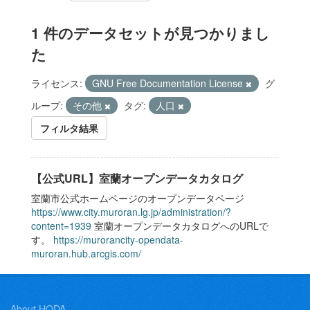
1 件のデータセットが見つかりまし
た
ライセンス:
GNU Free Documentation License
グ
ループ:
その他
タグ:
人口
フィルタ結果
【公式URL】室蘭オープンデータカタログ
室蘭市公式ホームページのオープンデータページ
https://www.city.muroran.lg.jp/administration/?
content=1939
室蘭オープンデータカタログへのURLで
す。
https://murorancity-opendata-
muroran.hub.arcgis.com/
About HODA