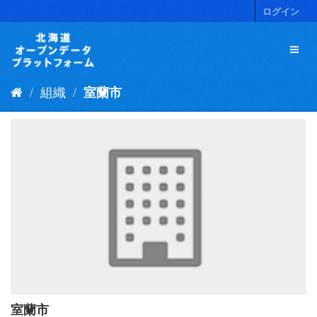
ス
ログイン
キ
ッ
プ
し
て
組織
室蘭市
内
容
へ
室蘭市