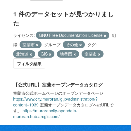
1 件のデータセットが見つかりまし
た
ライセンス:
GNU Free Documentation License
組
織:
室蘭市
グループ:
その他
タグ:
北海道
GIS
地番図
室蘭市
フィルタ結果
【公式URL】室蘭オープンデータカタログ
室蘭市公式ホームページのオープンデータページ
https://www.city.muroran.lg.jp/administration/?
content=1939
室蘭オープンデータカタログへのURLで
す。
https://murorancity-opendata-
muroran.hub.arcgis.com/