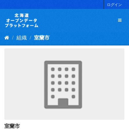
ス
ログイン
キ
ッ
プ
し
て
組織
室蘭市
内
容
へ
室蘭市