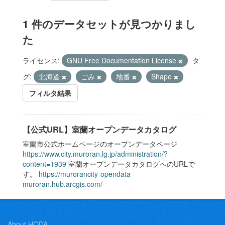
1 件のデータセットが見つかりまし
た
ライセンス:
GNU Free Documentation License
タ
グ:
北海道
ごみ
地番
Shape
フィルタ結果
【公式URL】室蘭オープンデータカタログ
室蘭市公式ホームページのオープンデータページ
https://www.city.muroran.lg.jp/administration/?
content=1939
室蘭オープンデータカタログへのURLで
す。
https://murorancity-opendata-
muroran.hub.arcgis.com/
About HODA