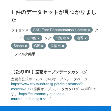
1 件のデータセットが見つかりまし
た
ライセンス:
GNU Free Documentation License
グ
ループ:
その他
タグ:
北海道
地番
Shape
GIS
室蘭市
フィルタ結果
【公式URL】室蘭オープンデータカタログ
室蘭市公式ホームページのオープンデータページ
https://www.city.muroran.lg.jp/administration/?
content=1939
室蘭オープンデータカタログへのURLで
す。
https://murorancity-opendata-
muroran.hub.arcgis.com/