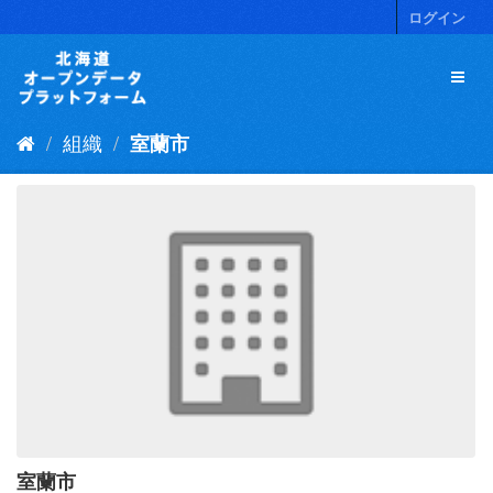
ス
ログイン
キ
ッ
プ
し
て
組織
室蘭市
内
容
へ
室蘭市