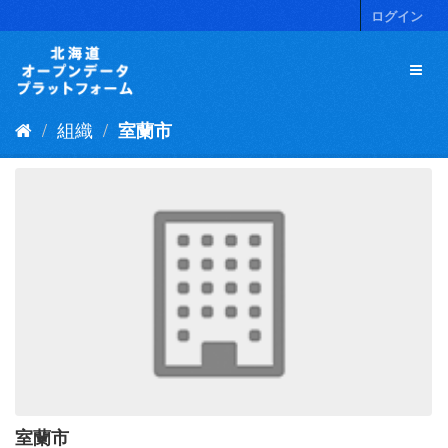
ス
ログイン
キ
ッ
プ
し
て
組織
室蘭市
内
容
へ
室蘭市