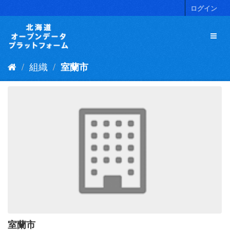
ス
ログイン
キ
ッ
プ
し
て
組織
室蘭市
内
容
へ
室蘭市