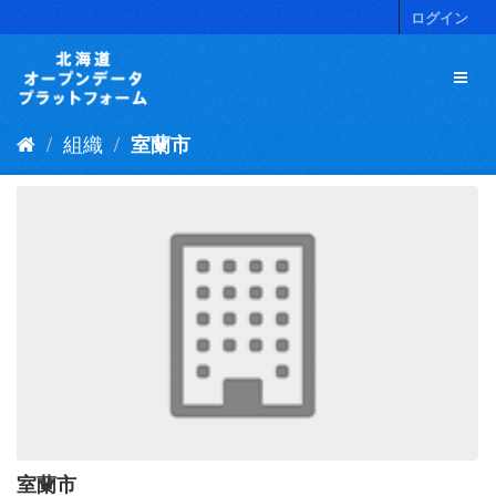
ス
ログイン
キ
ッ
プ
し
て
組織
室蘭市
内
容
へ
室蘭市