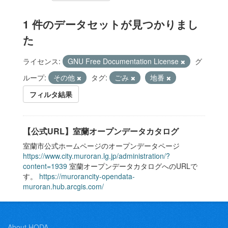
1 件のデータセットが見つかりまし
た
ライセンス:
GNU Free Documentation License
グ
ループ:
その他
タグ:
ごみ
地番
フィルタ結果
【公式URL】室蘭オープンデータカタログ
室蘭市公式ホームページのオープンデータページ
https://www.city.muroran.lg.jp/administration/?
content=1939
室蘭オープンデータカタログへのURLで
す。
https://murorancity-opendata-
muroran.hub.arcgis.com/
About HODA