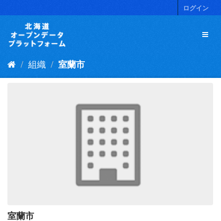
ス
ログイン
キ
ッ
プ
し
て
組織
室蘭市
内
容
へ
室蘭市