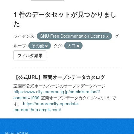
1 件のデータセットが見つかりまし
た
ライセンス:
GNU Free Documentation License
グ
ループ:
その他
タグ:
人口
フィルタ結果
【公式URL】室蘭オープンデータカタログ
室蘭市公式ホームページのオープンデータページ
https://www.city.muroran.lg.jp/administration/?
content=1939
室蘭オープンデータカタログへのURLで
す。
https://murorancity-opendata-
muroran.hub.arcgis.com/
About HODA