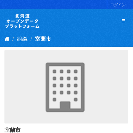
ス
ログイン
キ
ッ
プ
し
て
組織
室蘭市
内
容
へ
室蘭市