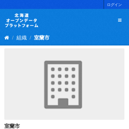
ス
ログイン
キ
ッ
プ
し
て
組織
室蘭市
内
容
へ
室蘭市