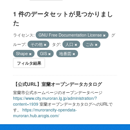
1 件のデータセットが見つかりまし
た
ライセンス:
GNU Free Documentation License
グ
ループ:
その他
タグ:
人口
ごみ
Shape
GIS
地番図
フィルタ結果
【公式URL】室蘭オープンデータカタログ
室蘭市公式ホームページのオープンデータページ
https://www.city.muroran.lg.jp/administration/?
content=1939
室蘭オープンデータカタログへのURLで
す。
https://murorancity-opendata-
muroran.hub.arcgis.com/