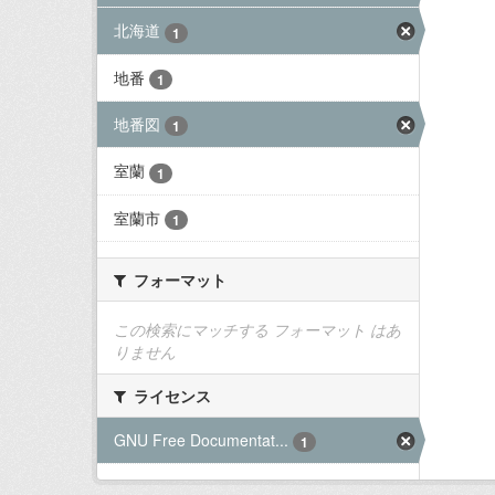
北海道
1
地番
1
地番図
1
室蘭
1
室蘭市
1
フォーマット
この検索にマッチする フォーマット はあ
りません
ライセンス
GNU Free Documentat...
1