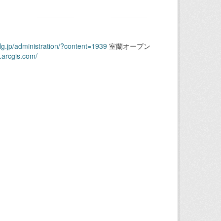
.lg.jp/administration/?content=1939
室蘭オープン
.arcgis.com/