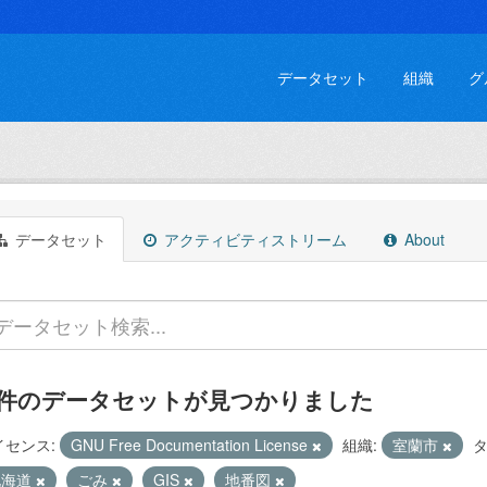
データセット
組織
グ
データセット
アクティビティストリーム
About
 件のデータセットが見つかりました
イセンス:
GNU Free Documentation License
組織:
室蘭市
タ
北海道
ごみ
GIS
地番図