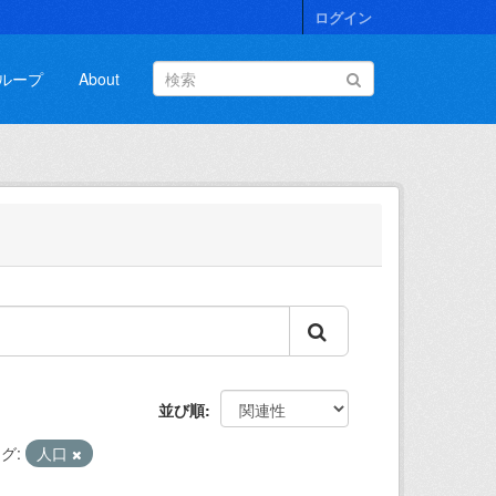
ログイン
ループ
About
並び順
グ:
人口