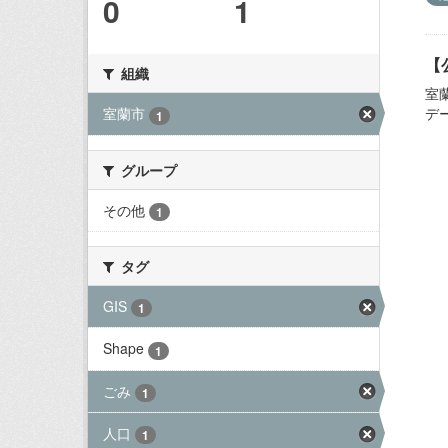
0
1
【
組織
室
デ
室蘭市
1
グループ
その他
1
タグ
GIS
1
Shape
1
ごみ
1
人口
1