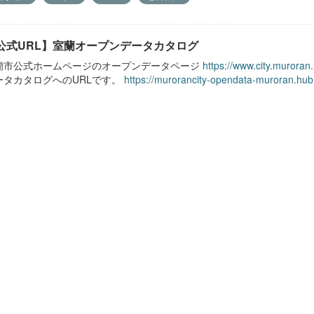
公式URL】室蘭オープンデータカタログ
蘭市公式ホームページのオープンデータページ
https://www.city.muroran
ータカタログへのURLです。
https://murorancity-opendata-muroran.hub