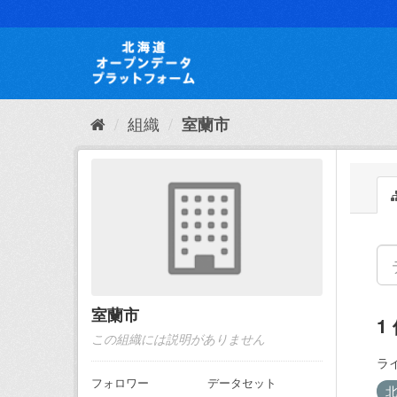
ス
キ
ッ
プ
し
て
内
組織
室蘭市
容
へ
室蘭市
1
この組織には説明がありません
ラ
フォロワー
データセット