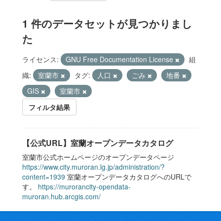
1 件のデータセットが見つかりまし
た
ライセンス:
GNU Free Documentation License
組
織:
室蘭市
タグ:
人口
ごみ
地番
GIS
室蘭市
フィルタ結果
【公式URL】室蘭オープンデータカタログ
室蘭市公式ホームページのオープンデータページ
https://www.city.muroran.lg.jp/administration/?
content=1939
室蘭オープンデータカタログへのURLで
す。
https://murorancity-opendata-
muroran.hub.arcgis.com/