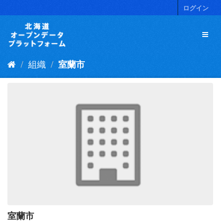
ス
ログイン
キ
ッ
プ
し
て
組織
室蘭市
内
容
へ
室蘭市