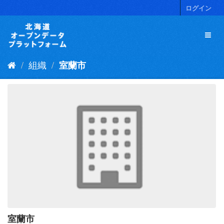
ス
ログイン
キ
ッ
プ
し
て
組織
室蘭市
内
容
へ
室蘭市