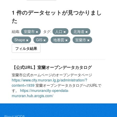
1 件のデータセットが見つかりまし
た
組織:
室蘭市
タグ:
人口
北海道
Shape
GIS
地番図
室蘭市
フィルタ結果
【公式URL】室蘭オープンデータカタログ
室蘭市公式ホームページのオープンデータページ
https://www.city.muroran.lg.jp/administration/?
content=1939
室蘭オープンデータカタログへのURLで
す。
https://murorancity-opendata-
muroran.hub.arcgis.com/
About HODA