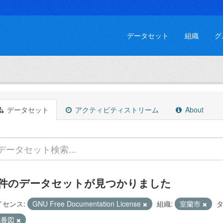
データセット
組織
グ
データセット
アクティビティストリーム
About
 件のデータセットが見つかりました
イセンス:
GNU Free Documentation License
組織:
室蘭市
タ
地番図