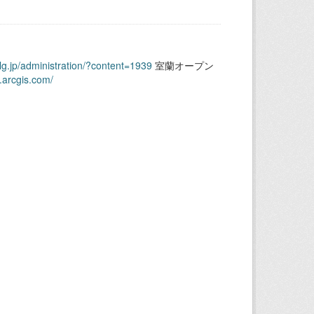
.lg.jp/administration/?content=1939
室蘭オープン
.arcgis.com/