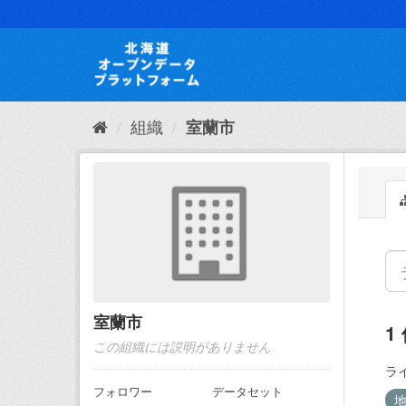
ス
キ
ッ
プ
し
て
内
組織
室蘭市
容
へ
室蘭市
1
この組織には説明がありません
ラ
フォロワー
データセット