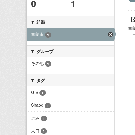
0
1
【
組織
室
デ
室蘭市
1
グループ
その他
1
タグ
GIS
1
Shape
1
ごみ
1
人口
1