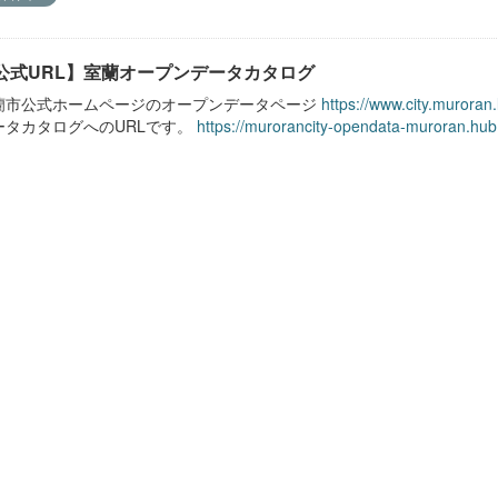
公式URL】室蘭オープンデータカタログ
蘭市公式ホームページのオープンデータページ
https://www.city.muroran
ータカタログへのURLです。
https://murorancity-opendata-muroran.hub