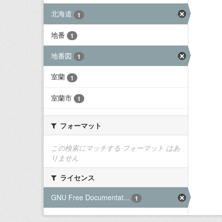
北海道
1
地番
1
地番図
1
室蘭
1
室蘭市
1
フォーマット
この検索にマッチする フォーマット はあ
りません
ライセンス
GNU Free Documentat...
1