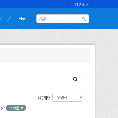
ログイン
ループ
About
並び順
グ:
北海道