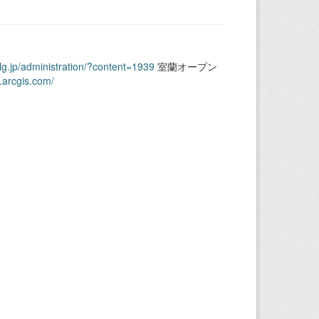
.lg.jp/administration/?content=1939
室蘭オープン
.arcgis.com/