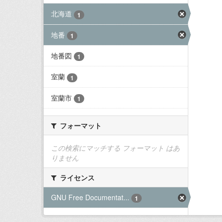
北海道
1
地番
1
地番図
1
室蘭
1
室蘭市
1
フォーマット
この検索にマッチする フォーマット はあ
りません
ライセンス
GNU Free Documentat...
1