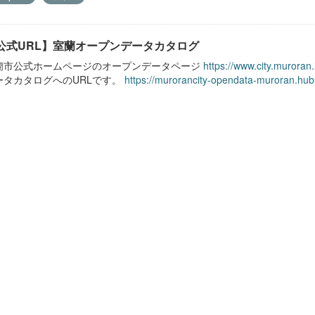
公式URL】室蘭オープンデータカタログ
蘭市公式ホームページのオープンデータページ
https://www.city.muroran
ータカタログへのURLです。
https://murorancity-opendata-muroran.hub