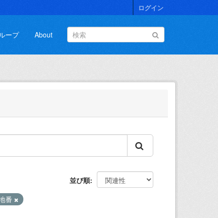
ログイン
ループ
About
並び順
地番