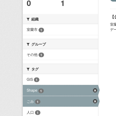
0
1
【
組織
室
デ
室蘭市
1
グループ
その他
1
タグ
GIS
1
Shape
1
ごみ
1
人口
1