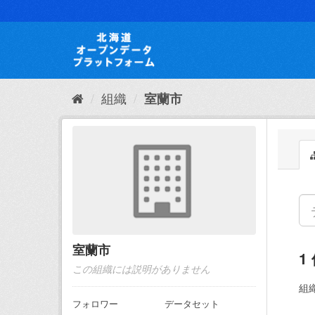
ス
キ
ッ
プ
し
て
内
組織
室蘭市
容
へ
室蘭市
1
この組織には説明がありません
組織
フォロワー
データセット