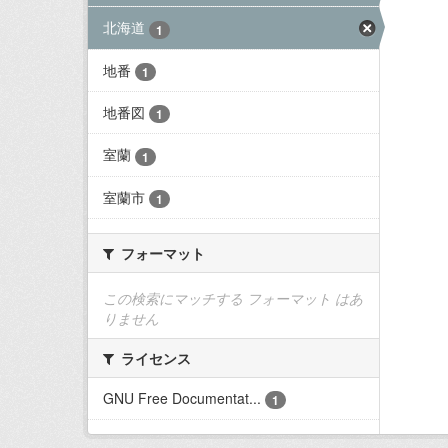
北海道
1
地番
1
地番図
1
室蘭
1
室蘭市
1
フォーマット
この検索にマッチする フォーマット はあ
りません
ライセンス
GNU Free Documentat...
1