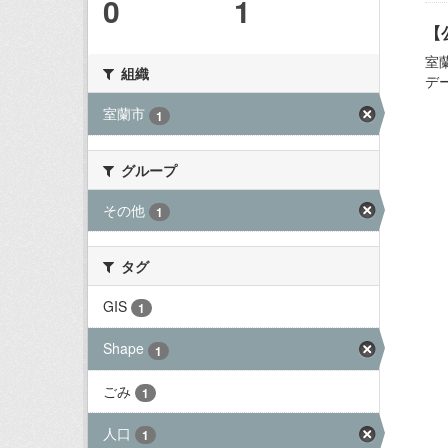
0
1
【
室
組織
デ
室蘭市
1
グループ
その他
1
タグ
GIS
1
Shape
1
ごみ
1
人口
1