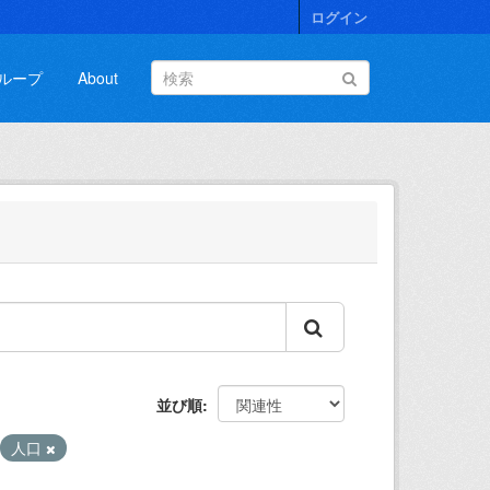
ログイン
ループ
About
並び順
人口