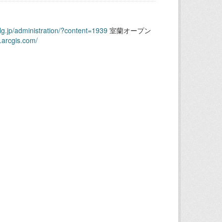
.lg.jp/administration/?content=1939
室蘭オープン
.arcgis.com/