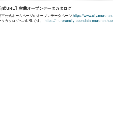
公式URL】室蘭オープンデータカタログ
蘭市公式ホームページのオープンデータページ
https://www.city.muroran
ータカタログへのURLです。
https://murorancity-opendata-muroran.hub