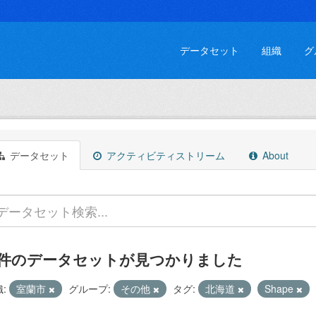
データセット
組織
グ
データセット
アクティビティストリーム
About
 件のデータセットが見つかりました
:
室蘭市
グループ:
その他
タグ:
北海道
Shape