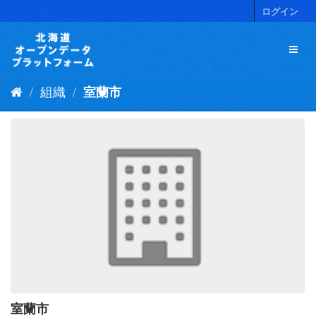
ス
ログイン
キ
ッ
プ
し
て
組織
室蘭市
内
容
へ
室蘭市