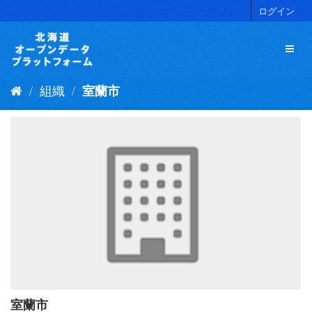
ス
ログイン
キ
ッ
プ
し
て
組織
室蘭市
内
容
へ
室蘭市