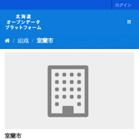
ス
ログイン
キ
ッ
プ
し
て
組織
室蘭市
内
容
へ
室蘭市