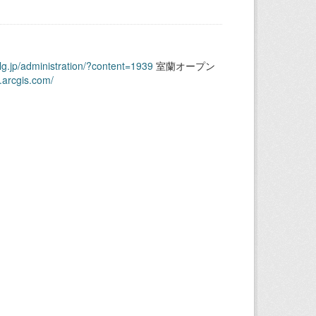
.lg.jp/administration/?content=1939
室蘭オープン
.arcgis.com/