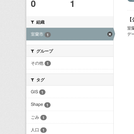
0
1
【
組織
室
デ
室蘭市
1
グループ
その他
1
タグ
GIS
1
Shape
1
ごみ
1
人口
1