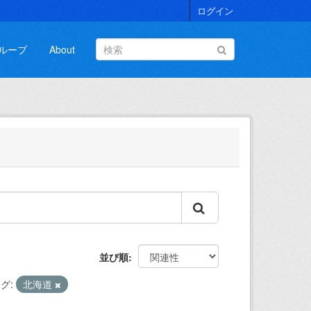
ログイン
ループ
About
並び順
グ:
北海道