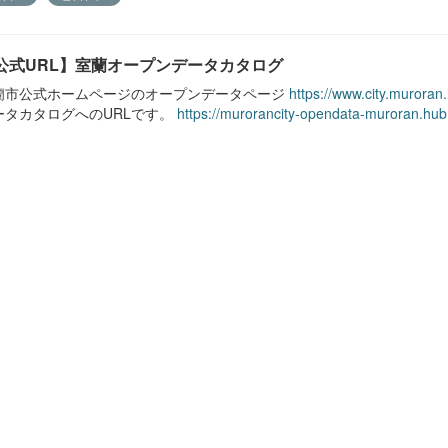
公式URL】室蘭オープンデータカタログ
蘭市公式ホームページのオープンデータページ
https://www.city.muroran
ータカタログへのURLです。
https://murorancity-opendata-muroran.hub