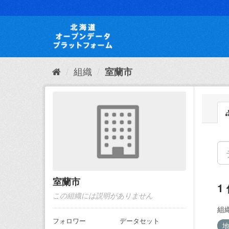
ス
キ
ッ
プ
し
て
内
組織
室蘭市
容
へ
室蘭市
1
この組織には説明がありません
組織
フォロワー
データセット