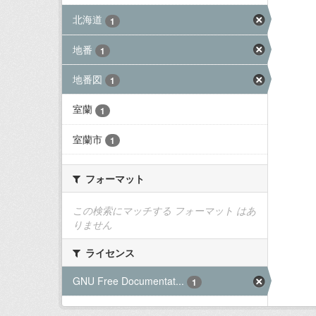
北海道
1
地番
1
地番図
1
室蘭
1
室蘭市
1
フォーマット
この検索にマッチする フォーマット はあ
りません
ライセンス
GNU Free Documentat...
1