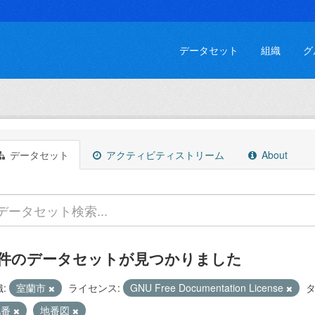
データセット
組織
グ
データセット
アクティビティストリーム
About
 件のデータセットが見つかりました
:
室蘭市
ライセンス:
GNU Free Documentation License
タ
地番
地番図