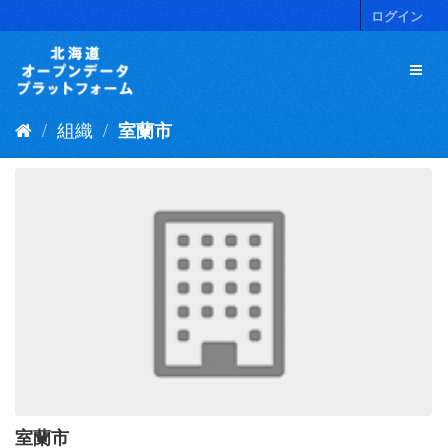
ス
ログイン
キ
ッ
プ
し
て
組織
室蘭市
内
容
へ
室蘭市