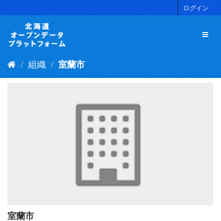
ス
ログイン
キ
ッ
プ
し
て
組織
室蘭市
内
容
へ
室蘭市