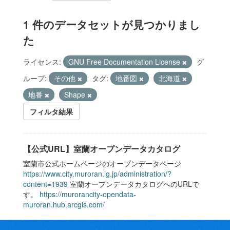
1 件のデータセットが見つかりまし
た
ライセンス:
GNU Free Documentation License
グ
ループ:
その他
タグ:
地番図
北海道
地番
Shape
フィルタ結果
【公式URL】室蘭オープンデータカタログ
室蘭市公式ホームページのオープンデータページ
https://www.city.muroran.lg.jp/administration/?
content=1939
室蘭オープンデータカタログへのURLで
す。
https://murorancity-opendata-
muroran.hub.arcgis.com/